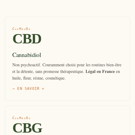
C₂₁H₃₀O₂
CBD
Cannabidiol
Non psychoactif. Couramment choisi pour les routines bien-être
Légal en France
et la détente, sans promesse thérapeutique.
en
huile, fleur, résine, cosmétique.
→ EN SAVOIR +
C₂₁H₃₂O₂
CBG