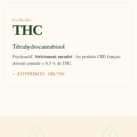
C₂₁H₃₀O₂
THC
Tétrahydrocannabinol
Strictement encadré
Psychoactif.
: les produits CBD français
doivent contenir < 0,3 % de THC.
→ DIFFÉRENCES CBD/THC