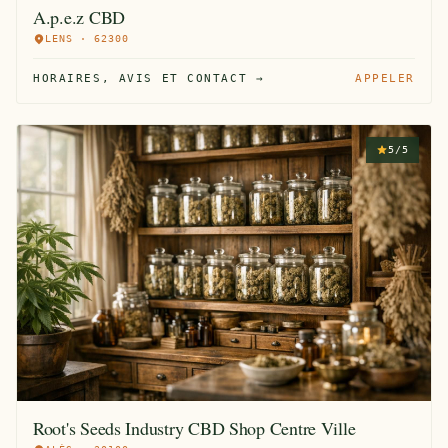
A.p.e.z CBD
LENS · 62300
HORAIRES, AVIS ET CONTACT →
APPELER
5/5
Root's Seeds Industry CBD Shop Centre Ville