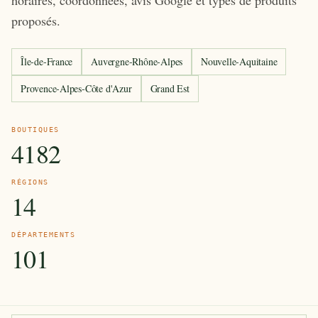
horaires, coordonnées, avis Google et types de produits
proposés.
Île-de-France
Auvergne-Rhône-Alpes
Nouvelle-Aquitaine
Provence-Alpes-Côte d'Azur
Grand Est
BOUTIQUES
4182
RÉGIONS
14
DÉPARTEMENTS
101
Recherche de boutiques CBD