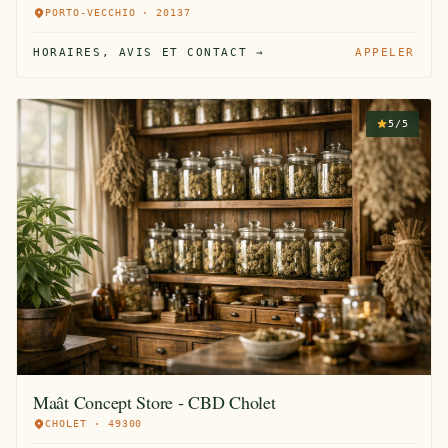
PORTO-VECCHIO · 20137
HORAIRES, AVIS ET CONTACT →
APPELER
5/5
Maât Concept Store - CBD Cholet
CHOLET · 49300