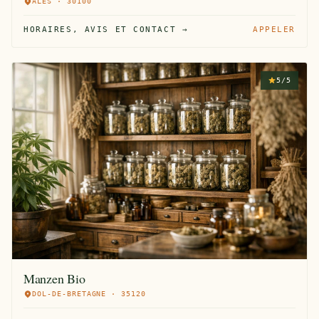
ALÈS · 30100
HORAIRES, AVIS ET CONTACT →
APPELER
5/5
Manzen Bio
DOL-DE-BRETAGNE · 35120