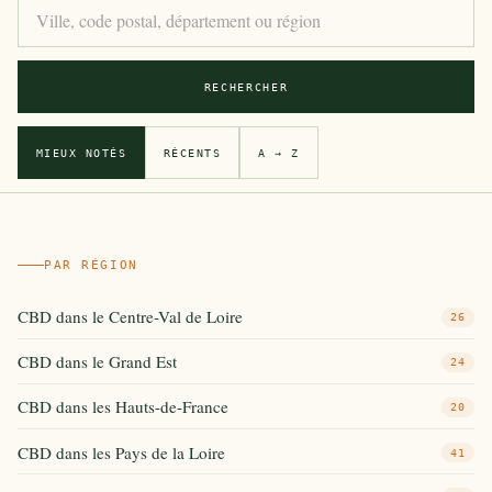
Rechercher une boutique CBD par ville, code postal, dé
RECHERCHER
MIEUX NOTÉS
RÉCENTS
A → Z
PAR RÉGION
CBD dans le Centre-Val de Loire
26
CBD dans le Grand Est
24
CBD dans les Hauts-de-France
20
CBD dans les Pays de la Loire
41