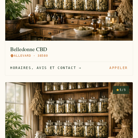
Belledonne CBD
ALLEVARD · 38580
HORAIRES, AVIS ET CONTACT →
APPELER
5/5