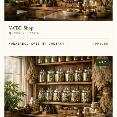
Y-CBD Shop
MOUVAUX · 59420
HORAIRES, AVIS ET CONTACT →
APPELER
5/5