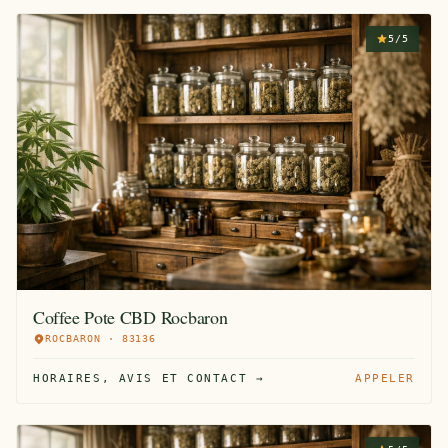
5/5
Coffee Pote CBD Rocbaron
ROCBARON · 83136
HORAIRES, AVIS ET CONTACT →
APPELER