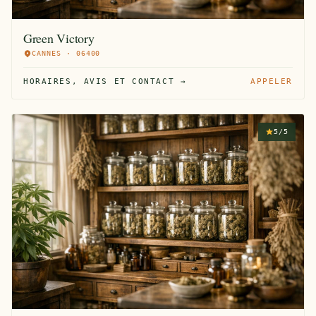
Green Victory
CANNES · 06400
HORAIRES, AVIS ET CONTACT →
APPELER
5/5