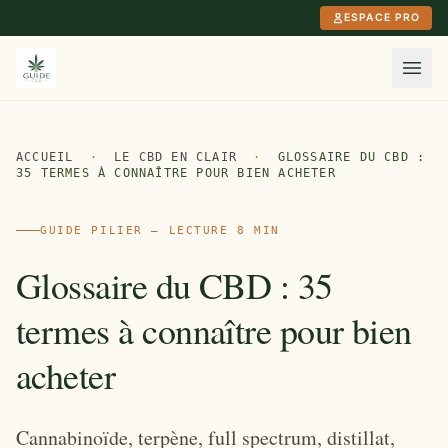
Aller au contenu principal
ESPACE PRO
ACCUEIL
·
LE CBD EN CLAIR
·
GLOSSAIRE DU CBD :
35 TERMES À CONNAÎTRE POUR BIEN ACHETER
GUIDE PILIER — LECTURE 8 MIN
Glossaire du CBD : 35
termes à connaître pour bien
acheter
Cannabinoïde, terpène, full spectrum, distillat,