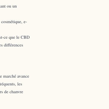
iant ou un
: cosmétique, e-
st-ce que le CBD
es différences
 Le marché avance
fréquents, les
urs de chanvre