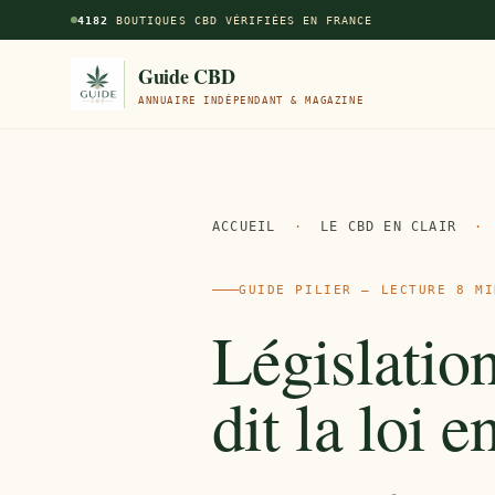
Aller au contenu principal
4182
BOUTIQUES CBD VÉRIFIÉES EN FRANCE
Guide CBD
ANNUAIRE INDÉPENDANT & MAGAZINE
ACCUEIL
·
LE CBD EN CLAIR
·
GUIDE PILIER — LECTURE 8 MI
Législatio
dit la loi 