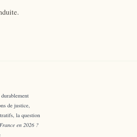
nduite.
lé durablement
ns de justice,
ratifs, la question
 France en 2026 ?
e