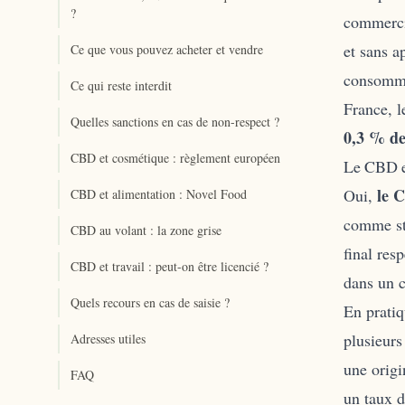
?
commercia
et sans a
Ce que vous pouvez acheter et vendre
consomma
Ce qui reste interdit
France, l
Quelles sanctions en cas de non-respect ?
0,3 % d
CBD et cosmétique : règlement européen
Le CBD es
le 
Oui,
CBD et alimentation : Novel Food
comme stu
CBD au volant : la zone grise
final res
CBD et travail : peut-on être licencié ?
dans un c
Quels recours en cas de saisie ?
En pratiq
plusieurs
Adresses utiles
une origi
FAQ
un taux d