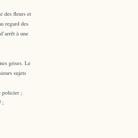
e des fleurs et
 au regard des
d’arrêt à une
nes grises. Le
ieurs sujets
 policier ;
d
;