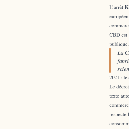
K
L’arrêt
européenn
commerci
CBD est e
publique.
La C
fabri
scien
2021 : le
Le décret
texte auto
commercia
respecte 
consommat