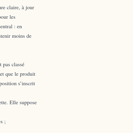
re claire, à jour
pour les
ntral : en
ntenir moins de
t pas classé
et que le produit
position s’inscrit
ette. Elle suppose
s ;