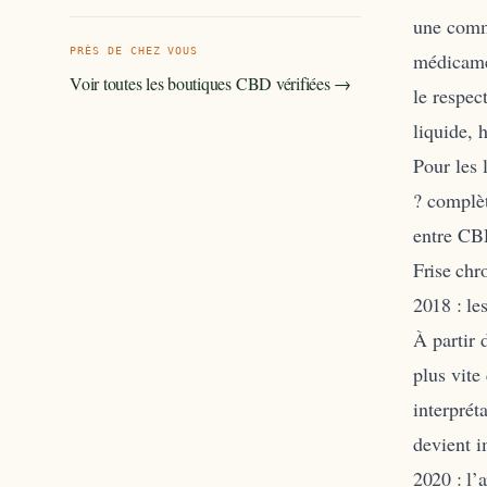
une comme
PRÈS DE CHEZ VOUS
médicame
Voir toutes les boutiques CBD vérifiées →
le respec
liquide, h
Pour les 
?
complète
entre C
Frise ch
2018 : le
À partir 
plus vite
interprét
devient 
2020 : l’