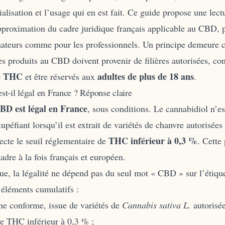
lisation et l’usage qui en est fait. Ce guide propose une lectu
pproximation du cadre juridique français applicable au CBD, 
teurs comme pour les professionnels. Un principe demeure ce
es produits au CBD doivent provenir de filières autorisées, co
e THC
adultes de plus de 18 ans
et être réservés aux
.
t-il légal en France ? Réponse claire
CBD est légal en France
, sous conditions. Le cannabidiol n’es
péfiant lorsqu’il est extrait de variétés de chanvre autorisées 
THC inférieur à 0,3 %
pecte le seuil réglementaire de
. Cette 
adre à la fois français et européen.
ue, la légalité ne dépend pas du seul mot « CBD » sur l’étiqu
 éléments cumulatifs :
ne conforme, issue de variétés de
Cannabis sativa L.
autorisée
e THC inférieur à 0,3 % ;