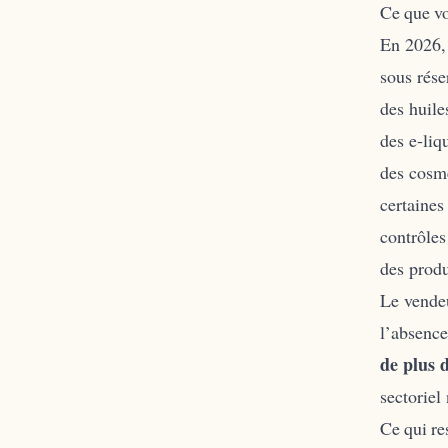
Ce que vo
En 2026, 
sous rése
des huil
des e-liq
des cosmé
certaines
contrôles
des prod
Le vendeu
l’absence
de plus 
sectoriel
Ce qui res