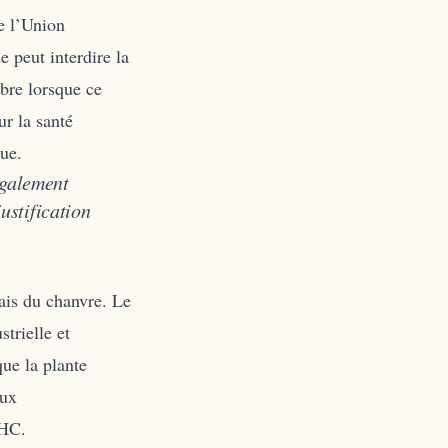
e l’Union
 peut interdire la
bre lorsque ce
ur la santé
que.
également
ustification
ais du chanvre. Le
strielle et
ue la plante
aux
THC.