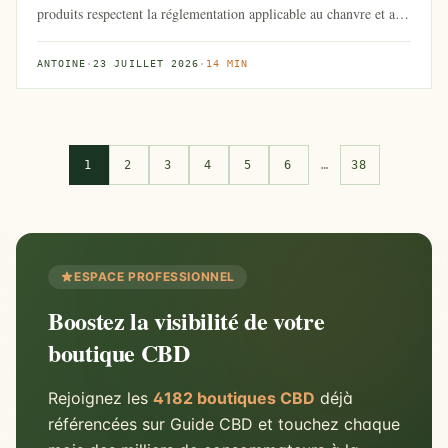
produits respectent la réglementation applicable au chanvre et aux
pro...
ANTOINE
·
23 JUILLET 2026
·
14 MIN
1
2
3
4
5
6
…
38
ESPACE PROFESSIONNEL
Boostez la visibilité de votre
boutique CBD
Rejoignez les
4182 boutiques CBD
déjà
référencées sur Guide CBD et touchez chaque