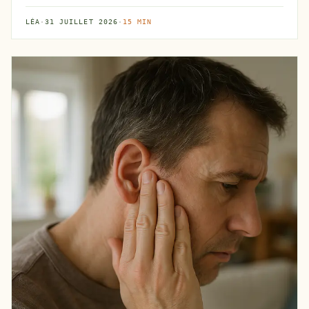
...
LÉA
·
31 JUILLET 2026
·
15 MIN