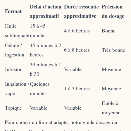
Délai d’action
Durée ressentie
Précision
Format
approximatif
approximative
du dosage
Huile
15 à 45
4 à 6 heures
Bonne
sublinguale
minutes
Gélule /
45 minutes à 2
6 à 8 heures
Très bonne
ingestion
heures
30 minutes à 1
Infusion
Variable
Moyenne
h 30
Inhalation /
Quelques
1 à 3 heures
Moyenne
vape
minutes
Faible à
Topique
Variable
Variable
moyenne
Pour choisir un format adapté, notre guide
dosage du