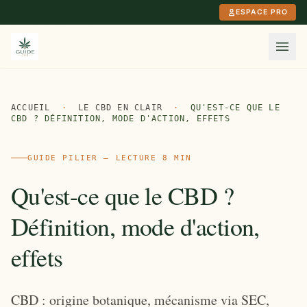
Aller au contenu principal
ESPACE PRO
ACCUEIL
·
LE CBD EN CLAIR
·
QU'EST-CE QUE LE
CBD ? DÉFINITION, MODE D'ACTION, EFFETS
GUIDE PILIER — LECTURE 8 MIN
Qu'est-ce que le CBD ?
Définition, mode d'action,
effets
CBD : origine botanique, mécanisme via SEC,