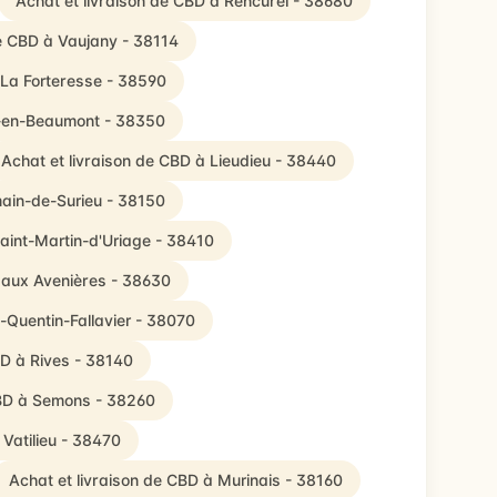
Achat et livraison de CBD à Rencurel - 38680
de CBD à Vaujany - 38114
 La Forteresse - 38590
le-en-Beaumont - 38350
Achat et livraison de CBD à Lieudieu - 38440
main-de-Surieu - 38150
Saint-Martin-d'Uriage - 38410
D aux Avenières - 38630
t-Quentin-Fallavier - 38070
BD à Rives - 38140
CBD à Semons - 38260
 Vatilieu - 38470
Achat et livraison de CBD à Murinais - 38160