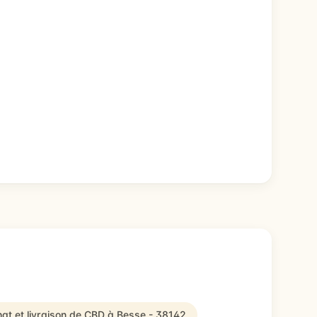
at et livraison de CBD à Besse - 38142