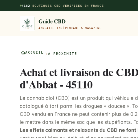
Aller au contenu principal
4182
BOUTIQUES CBD VÉRIFIÉES EN FRANCE
Guide CBD
ANNUAIRE INDÉPENDANT & MAGAZINE
ACCUEIL
À PROXIMITÉ
Achat et livraison de CBD
d'Abbat - 45110
Le cannabidiol (CBD) est un produit qui véhicule di
catalogué à tort parmi les drogues « douces ». To
CBD vendu en France ne peut contenir plus de 0,2
le mettre dans le même sac que les stupéfiants. F
Les effets calmants et relaxants du CBD ne font 