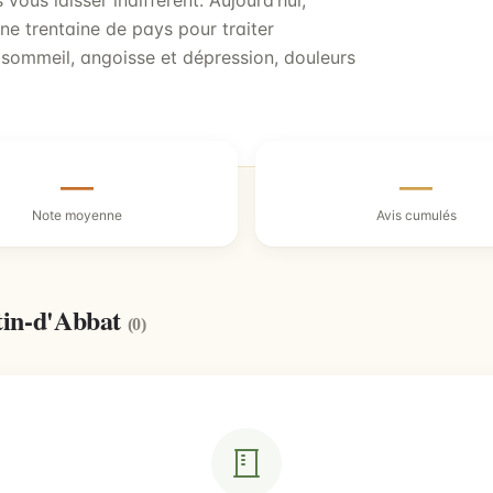
vous laisser indifférent. Aujourd’hui,
ne trentaine de pays pour traiter
 sommeil, angoisse et dépression, douleurs
—
—
Note moyenne
Avis cumulés
tin-d'Abbat
(0)