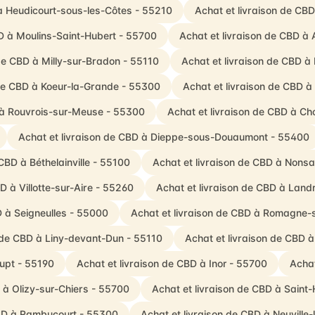
 à Heudicourt-sous-les-Côtes - 55210
Achat et livraison de CB
BD à Moulins-Saint-Hubert - 55700
Achat et livraison de CBD à 
 de CBD à Milly-sur-Bradon - 55110
Achat et livraison de CBD à
 de CBD à Koeur-la-Grande - 55300
Achat et livraison de CBD à
D à Rouvrois-sur-Meuse - 55300
Achat et livraison de CBD à C
Achat et livraison de CBD à Dieppe-sous-Douaumont - 55400
CBD à Béthelainville - 55100
Achat et livraison de CBD à Non
D à Villotte-sur-Aire - 55260
Achat et livraison de CBD à Land
D à Seigneulles - 55000
Achat et livraison de CBD à Romagne
n de CBD à Liny-devant-Dun - 55110
Achat et livraison de CBD à
Rupt - 55190
Achat et livraison de CBD à Inor - 55700
Achat
 à Olizy-sur-Chiers - 55700
Achat et livraison de CBD à Saint
CBD à Rambucourt - 55300
Achat et livraison de CBD à Neuville