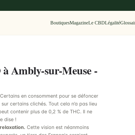
Boutiques
Magazine
Le CBD
Légalité
Glossai
D à Ambly-sur-Meuse -
 Certains en consomment pour se défoncer
r certains clichés. Tout cela n’a pas lieu
eut contenir plus de 0,2 % de THC. Il ne
e dise !
relaxation.
Cette vision est néanmoins