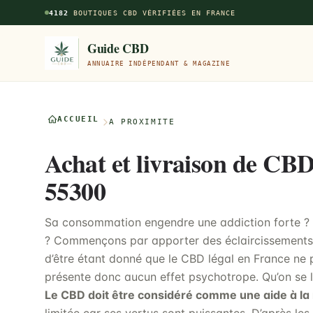
Aller au contenu principal
4182
BOUTIQUES CBD VÉRIFIÉES EN FRANCE
Guide CBD
ANNUAIRE INDÉPENDANT & MAGAZINE
ACCUEIL
À PROXIMITÉ
Achat et livraison de CB
55300
Sa consommation engendre une addiction forte ?
? Commençons par apporter des éclaircissements su
d’être étant donné que le CBD légal en France ne p
présente donc aucun effet psychotrope. Qu’on se l
Le CBD doit être considéré comme une aide à la 