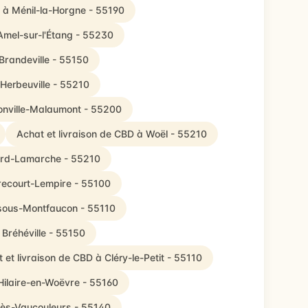
D à Ménil-la-Horgne - 55190
Amel-sur-l'Étang - 55230
 Brandeville - 55150
 Herbeuville - 55210
honville-Malaumont - 55200
Achat et livraison de CBD à Woël - 55210
sard-Lamarche - 55210
recourt-Lempire - 55100
-sous-Montfaucon - 55110
 Bréhéville - 55150
 et livraison de CBD à Cléry-le-Petit - 55110
-Hilaire-en-Woëvre - 55160
-lès-Vaucouleurs - 55140