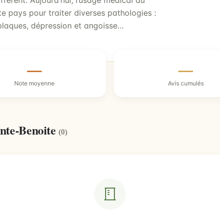
fférent. Aujourd’hui, l’usage médical du
e pays pour traiter diverses pathologies :
plaques, dépression et angoisse…
—
—
Note moyenne
Avis cumulés
inte-Benoite
(0)