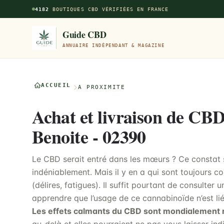
Aller au contenu principal
4182
BOUTIQUES CBD VÉRIFIÉES EN FRANCE
Guide CBD
ANNUAIRE INDÉPENDANT & MAGAZINE
ACCUEIL
À PROXIMITÉ
Achat et livraison de CBD
Benoite - 02390
Le CBD serait entré dans les mœurs ? Ce constat
indéniablement. Mais il y en a qui sont toujours c
(délires, fatigues). Il suffit pourtant de consult
apprendre que l’usage de ce cannabinoïde n’est li
Les effets calmants du CBD sont mondialement 