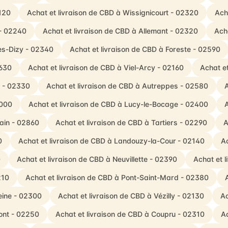
2120
Achat et livraison de CBD à Wissignicourt - 02320
Ach
 - 02240
Achat et livraison de CBD à Allemant - 02320
Ach
lès-Dizy - 02340
Achat et livraison de CBD à Foreste - 02590
2630
Achat et livraison de CBD à Viel-Arcy - 02160
Achat e
s - 02330
Achat et livraison de CBD à Autreppes - 02580
A
2000
Achat et livraison de CBD à Lucy-le-Bocage - 02400
A
lain - 02860
Achat et livraison de CBD à Tartiers - 02290
A
0
Achat et livraison de CBD à Landouzy-la-Cour - 02140
Ac
0
Achat et livraison de CBD à Neuvillette - 02390
Achat et 
210
Achat et livraison de CBD à Pont-Saint-Mard - 02380
eine - 02300
Achat et livraison de CBD à Vézilly - 02130
Ac
mont - 02250
Achat et livraison de CBD à Coupru - 02310
A