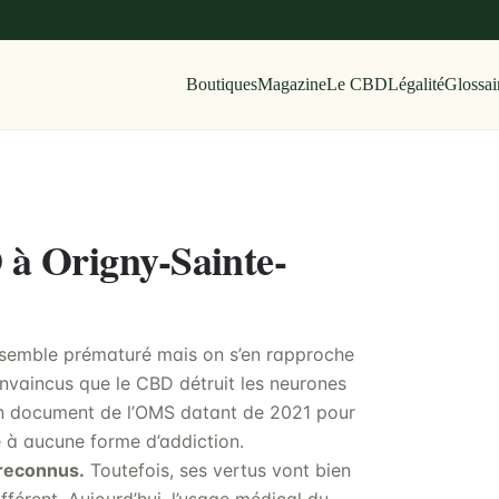
Boutiques
Magazine
Le CBD
Légalité
Glossai
 à Origny-Sainte-
 semble prématuré mais on s’en rapproche
onvaincus que le CBD détruit les neurones
er un document de l’OMS datant de 2021 pour
é à aucune forme d’addiction.
reconnus.
Toutefois, ses vertus vont bien