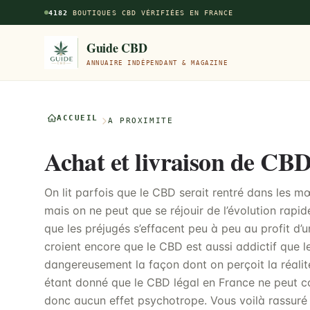
Aller au contenu principal
4182
BOUTIQUES CBD VÉRIFIÉES EN FRANCE
Guide CBD
ANNUAIRE INDÉPENDANT & MAGAZINE
ACCUEIL
À PROXIMITÉ
Achat et livraison de CBD
On lit parfois que le CBD serait rentré dans les mœ
mais on ne peut que se réjouir de l’évolution rap
que les préjugés s’effacent peu à peu au profit d’un
croient encore que le CBD est aussi addictif que le
dangereusement la façon dont on perçoit la réalité
étant donné que le CBD légal en France ne peut co
donc aucun effet psychotrope. Vous voilà rassuré