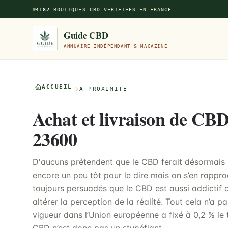
Aller au contenu principal
4182
BOUTIQUES CBD VÉRIFIÉES EN FRANCE
Guide CBD
ANNUAIRE INDÉPENDANT & MAGAZINE
ACCUEIL
À PROXIMITÉ
Achat et livraison de CBD
23600
D'aucuns prétendent que le CBD ferait désormais p
encore un peu tôt pour le dire mais on s’en rapproc
toujours persuadés que le CBD est aussi addictif qu
altérer la perception de la réalité. Tout cela n’a 
vigueur dans l’Union européenne a fixé à 0,2 % l