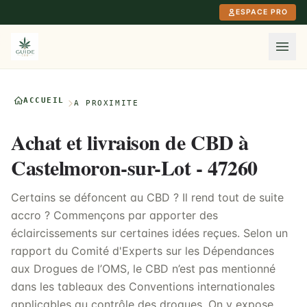
Aller au contenu principal
ESPACE PRO
ACCUEIL
À PROXIMITÉ
Achat et livraison de CBD à
Castelmoron-sur-Lot - 47260
Certains se défoncent au CBD ? Il rend tout de suite
accro ? Commençons par apporter des
éclaircissements sur certaines idées reçues. Selon un
rapport du Comité d'Experts sur les Dépendances
aux Drogues de l’OMS, le CBD n’est pas mentionné
dans les tableaux des Conventions internationales
applicables au contrôle des drogues. On y expose