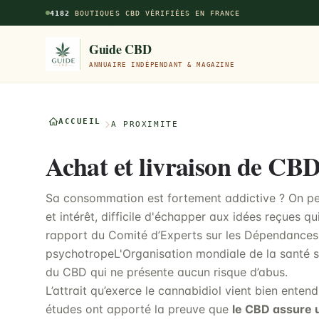
Aller au contenu principal
4182
BOUTIQUES CBD VÉRIFIÉES EN FRANCE
Guide CBD
ANNUAIRE INDÉPENDANT & MAGAZINE
ACCUEIL
À PROXIMITÉ
Achat et livraison de CB
Sa consommation est fortement addictive ? On peut
et intérêt, difficile d'échapper aux idées reçues qui
rapport du Comité d’Experts sur les Dépendances
psychotropeL'Organisation mondiale de la santé s’
du CBD qui ne présente aucun risque d’abus.
L’attrait qu’exerce le cannabidiol vient bien enten
études ont apporté la preuve que
le CBD assure 