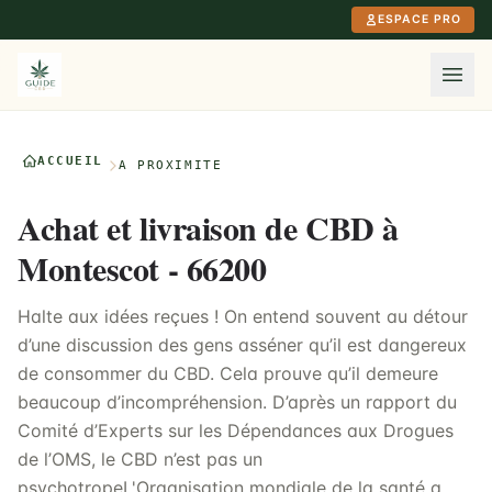
Aller au contenu principal
ESPACE PRO
ACCUEIL
À PROXIMITÉ
Achat et livraison de CBD à
Montescot - 66200
Halte aux idées reçues ! On entend souvent au détour
d’une discussion des gens asséner qu’il est dangereux
de consommer du CBD. Cela prouve qu’il demeure
beaucoup d’incompréhension. D’après un rapport du
Comité d’Experts sur les Dépendances aux Drogues
de l’OMS, le CBD n’est pas un
psychotropeL'Organisation mondiale de la santé a