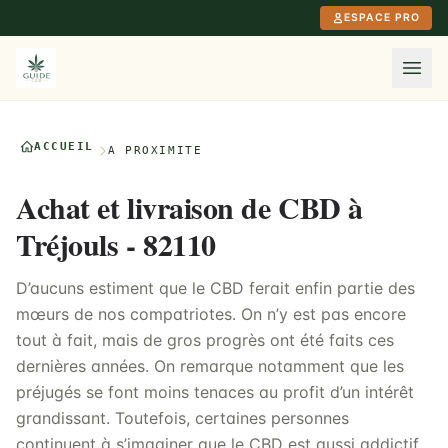
Aller au contenu principal
ESPACE PRO
ACCUEIL
À PROXIMITÉ
Achat et livraison de CBD à
Tréjouls - 82110
D’aucuns estiment que le CBD ferait enfin partie des
mœurs de nos compatriotes. On n’y est pas encore
tout à fait, mais de gros progrès ont été faits ces
dernières années. On remarque notamment que les
préjugés se font moins tenaces au profit d’un intérêt
grandissant. Toutefois, certaines personnes
continuent à s’imaginer que le CBD est aussi addictif