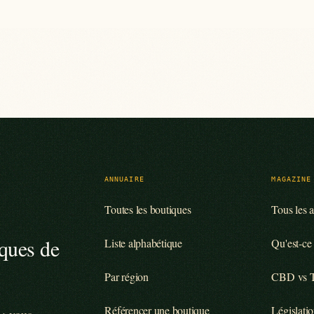
ANNUAIRE
MAGAZINE
Toutes les boutiques
Tous les a
iques de
Liste alphabétique
Qu'est-ce
Par région
CBD vs
Référencer une boutique
Législatio