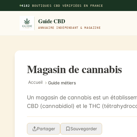
Aller au contenu principal
4182
BOUTIQUES CBD VÉRIFIÉES EN FRANCE
Guide CBD
ANNUAIRE INDÉPENDANT & MAGAZINE
Magasin de cannabis
Accueil
Guide métiers
Un magasin de cannabis est un établissemen
CBD (cannabidiol) et le THC (tétrahydrocan
Partager
Sauvegarder