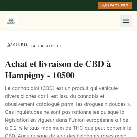
Aller au contenu principal
ESPACE PRO
ACCUEIL
À PROXIMITÉ
Achat et livraison de CBD à
Hampigny - 10500
Le cannabidiol (CBD) est un produit qui véhicule
divers clichés car il est issu du cannabis et
abusivement catalogué parmi les drogues « douces ».
Ces inquiétudes ne sont pas rationnelles puisque la
législation en vigueur dans l'Union européenne a fixé
à 0,2 % le taux maximum de THC que peut contenir le
CBD. Aucun risque de voir des éléphants roses avec