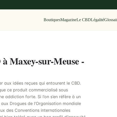
Boutiques
Magazine
Le CBD
Légalité
Glossai
D à Maxey-sur-Meuse -
er aux idées reçues qui entourent le CBD.
 que ce produit commercialisé sous
 addiction forte. Si l’on s’en réfère à un
 aux Drogues de l’Organisation mondiale
aux des Conventions internationales