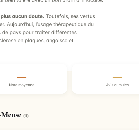
l bien toléré avec un bon profil d’innocuité.
 plus aucun doute.
Toutefois, ses vertus
er. Aujourd’hui, l’usage thérapeutique du
 de pays pour traiter différentes
clérose en plaques, angoisse et
—
—
Note moyenne
Avis cumulés
r-Meuse
(0)