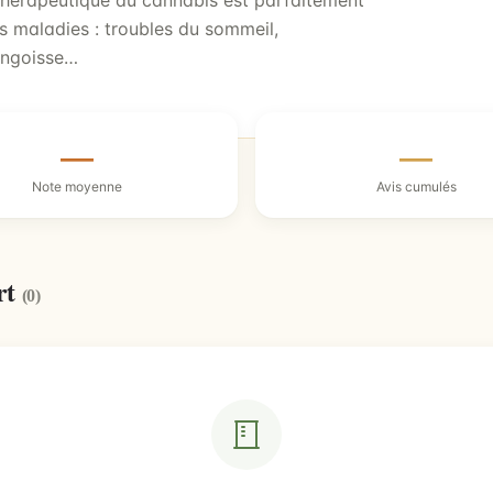
 thérapeutique du cannabis est parfaitement
es maladies : troubles du sommeil,
angoisse…
—
—
Note moyenne
Avis cumulés
rt
(0)