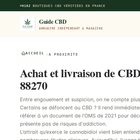
Aller au contenu principal
4182
BOUTIQUES CBD VÉRIFIÉES EN FRANCE
Guide CBD
ANNUAIRE INDÉPENDANT & MAGAZINE
ACCUEIL
À PROXIMITÉ
Achat et livraison de CBD
88270
Entre engouement et suspicion, on ne compte plus l
Certains se défoncent au CBD ? Il rend immédiatem
référer à un document de l’OMS de 2021 pour déco
présente pas de risques d'addiction.
L’attrait qu’exerce le cannabidiol vient bien ente