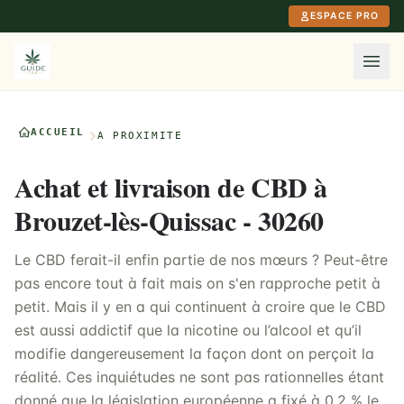
Aller au contenu principal
ESPACE PRO
ACCUEIL
À PROXIMITÉ
Achat et livraison de CBD à
Brouzet-lès-Quissac - 30260
Le CBD ferait-il enfin partie de nos mœurs ? Peut-être
pas encore tout à fait mais on s'en rapproche petit à
petit. Mais il y en a qui continuent à croire que le CBD
est aussi addictif que la nicotine ou l’alcool et qu’il
modifie dangereusement la façon dont on perçoit la
réalité. Ces inquiétudes ne sont pas rationnelles étant
donné que la législation européenne a fixé à 0,2 % le