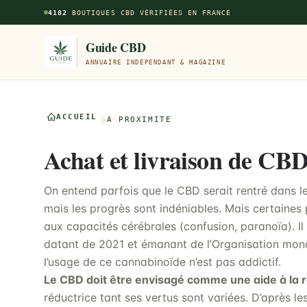
Aller au contenu principal
4182
BOUTIQUES CBD VÉRIFIÉES EN FRANCE
Guide CBD
ANNUAIRE INDÉPENDANT & MAGAZINE
ACCUEIL
À PROXIMITÉ
Achat et livraison de CBD
On entend parfois que le CBD serait rentré dans 
mais les progrès sont indéniables. Mais certaines
aux capacités cérébrales (confusion, paranoïa). Il
datant de 2021 et émanant de l’Organisation mond
l’usage de ce cannabinoïde n’est pas addictif.
Le CBD doit être envisagé comme une aide à la r
réductrice tant ses vertus sont variées. D’après l