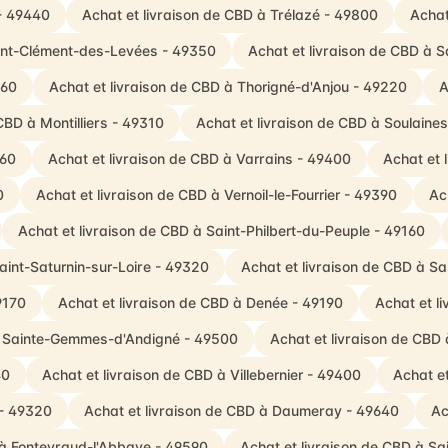
 - 49440
Achat et livraison de CBD à Trélazé - 49800
Achat
aint-Clément-des-Levées - 49350
Achat et livraison de CBD à S
360
Achat et livraison de CBD à Thorigné-d'Anjou - 49220
A
CBD à Montilliers - 49310
Achat et livraison de CBD à Soulain
260
Achat et livraison de CBD à Varrains - 49400
Achat et 
0
Achat et livraison de CBD à Vernoil-le-Fourrier - 49390
Ac
Achat et livraison de CBD à Saint-Philbert-du-Peuple - 49160
aint-Saturnin-sur-Loire - 49320
Achat et livraison de CBD à S
9170
Achat et livraison de CBD à Denée - 49190
Achat et l
 à Sainte-Gemmes-d'Andigné - 49500
Achat et livraison de CBD
40
Achat et livraison de CBD à Villebernier - 49400
Achat et
 - 49320
Achat et livraison de CBD à Daumeray - 49640
Ac
 à Fontevraud-l'Abbaye - 49590
Achat et livraison de CBD à Sa