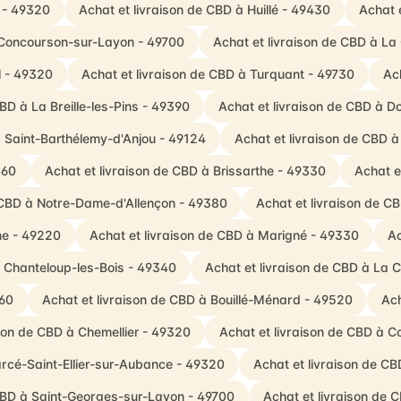
 - 49320
Achat et livraison de CBD à Huillé - 49430
Achat 
 Concourson-sur-Layon - 49700
Achat et livraison de CBD à L
l - 49320
Achat et livraison de CBD à Turquant - 49730
Ac
BD à La Breille-les-Pins - 49390
Achat et livraison de CBD à D
à Saint-Barthélemy-d'Anjou - 49124
Achat et livraison de CBD à
460
Achat et livraison de CBD à Brissarthe - 49330
Achat e
e CBD à Notre-Dame-d'Allençon - 49380
Achat et livraison de C
ne - 49220
Achat et livraison de CBD à Marigné - 49330
Ac
à Chanteloup-les-Bois - 49340
Achat et livraison de CBD à La 
260
Achat et livraison de CBD à Bouillé-Ménard - 49520
Ach
ison de CBD à Chemellier - 49320
Achat et livraison de CBD à C
arcé-Saint-Ellier-sur-Aubance - 49320
Achat et livraison de 
 CBD à Saint-Georges-sur-Layon - 49700
Achat et livraison de 