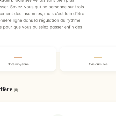
xation.
Mais ses vertus sont bien plus
esser. Savez-vous qu’une personne sur trois
cément des insomnies, mais c’est loin d’être
mière ligne dans la régulation du rythme
ple pour que vous puissiez passer enfin des
—
—
Note moyenne
Avis cumulés
dière
(0)