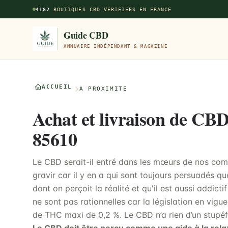
Aller au contenu principal
4182
BOUTIQUES CBD VÉRIFIÉES EN FRANCE
Guide CBD
ANNUAIRE INDÉPENDANT & MAGAZINE
ACCUEIL
À PROXIMITÉ
Achat et livraison de CBD
85610
Le CBD serait-il entré dans les mœurs de nos comp
gravir car il y en a qui sont toujours persuadés 
dont on perçoit la réalité et qu'il est aussi addicti
ne sont pas rationnelles car la législation en vig
de THC maxi de 0,2 %. Le CBD n’a rien d’un stupéf