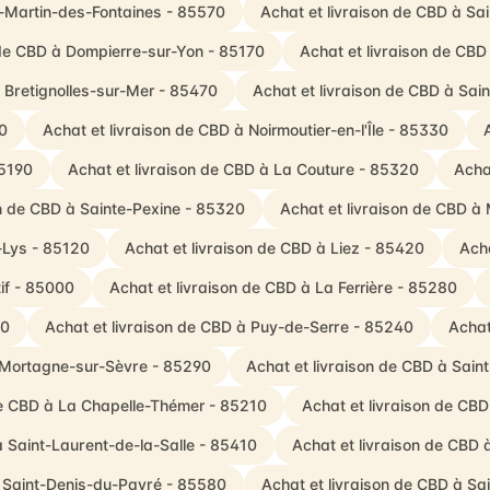
t-Martin-des-Fontaines - 85570
Achat et livraison de CBD à S
 de CBD à Dompierre-sur-Yon - 85170
Achat et livraison de CBD
à Bretignolles-sur-Mer - 85470
Achat et livraison de CBD à Sai
00
Achat et livraison de CBD à Noirmoutier-en-l'Île - 85330
85190
Achat et livraison de CBD à La Couture - 85320
Acha
on de CBD à Sainte-Pexine - 85320
Achat et livraison de CBD à 
-Lys - 85120
Achat et livraison de CBD à Liez - 85420
Ach
tif - 85000
Achat et livraison de CBD à La Ferrière - 85280
10
Achat et livraison de CBD à Puy-de-Serre - 85240
Achat
à Mortagne-sur-Sèvre - 85290
Achat et livraison de CBD à Sai
de CBD à La Chapelle-Thémer - 85210
Achat et livraison de CBD
à Saint-Laurent-de-la-Salle - 85410
Achat et livraison de CBD
à Saint-Denis-du-Payré - 85580
Achat et livraison de CBD à Sa