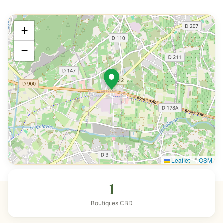
+
−
Leaflet
|
©
OSM
1
Boutiques CBD