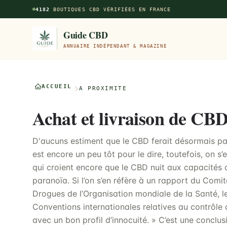
Aller au contenu principal
4182
BOUTIQUES CBD VÉRIFIÉES EN FRANCE
Guide CBD
ANNUAIRE INDÉPENDANT & MAGAZINE
ACCUEIL
À PROXIMITÉ
Achat et livraison de CBD
D'aucuns estiment que le CBD ferait désormais par
est encore un peu tôt pour le dire, toutefois, on s
qui croient encore que le CBD nuit aux capacités c
paranoïa. Si l’on s’en réfère à un rapport du Com
Drogues de l’Organisation mondiale de la Santé, l
Conventions internationales relatives au contrôle d
avec un bon profil d’innocuité. » C’est une conclus