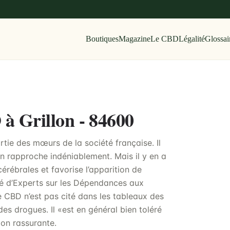
Boutiques
Magazine
Le CBD
Légalité
Glossai
 à Grillon - 84600
tie des mœurs de la société française. Il
’en rapproche indéniablement. Mais il y en a
érébrales et favorise l’apparition de
ité d’Experts sur les Dépendances aux
e CBD n’est pas cité dans les tableaux des
es drogues. Il «est en général bien toléré
ion rassurante.