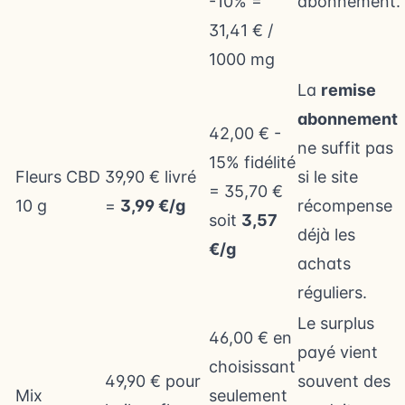
-10% =
abonnement.
31,41 € /
1000 mg
La
remise
abonnement
42,00 € -
ne suffit pas
15% fidélité
Fleurs CBD
39,90 € livré
si le site
= 35,70 €
10 g
=
3,99 €/g
récompense
soit
3,57
déjà les
€/g
achats
réguliers.
Le surplus
46,00 € en
payé vient
choisissant
49,90 € pour
souvent des
Mix
seulement