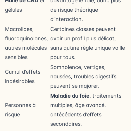
Huile de CBD
et
davantage le foie, donc plus
gélules
de risque théorique
d’interaction.
Macrolides,
Certaines classes peuvent
fluoroquinolones,
avoir un profil plus délicat,
autres molécules
sans qu’une règle unique vaille
sensibles
pour tous.
Somnolence, vertiges,
Cumul d’effets
nausées, troubles digestifs
indésirables
peuvent se majorer.
Maladie du foie
, traitements
Personnes à
multiples, âge avancé,
risque
antécédents d’effets
secondaires.