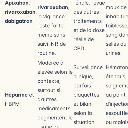
Apixaban
,
rénale, revue
rivaroxaban
,
maux de 
rivaroxaban
,
des autres
la vigilance
inhabitue
dabigatran
traitements
reste forte,
faiblesse
et de la dose
même sans
sang dan
réelle de
suivi INR de
selles ou 
CBD.
routine.
urines.
Modérée à
Surveillance
Hémato
élevée selon le
clinique,
étendus,
contexte,
parfois
saignem
surtout si
Héparine
et
plaquettes
au point
d’autres
HBPM
et bilan
d’injectio
médicaments
selon la
essouffl
augmentent le
situation
ou malai
risque de