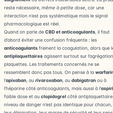
reste nécessaire,
même à petite dose
, car une
interaction n’est pas systématique mais le signal
pharmacologique est réel.
Quand on parle de
CBD et anticoagulants
, il faut
d’abord éviter une confusion fréquente : les
anticoagulants
freinent la coagulation, alors que l
antiplaquettaires
agissent surtout sur l’agrégatio
plaquettes. Les traitements concernés ne se
ressemblent donc pas tous. On pense à la
warfari
l’
apixaban
, au
rivaroxaban
, au
dabigatran
ou à
l’héparine côté anticoagulants, mais aussi à l’
aspir
faible dose et au
clopidogrel
côté antiplaquettaire
niveau de danger n’est pas identique pour chacun,
leur élimination, leur marge de sécurité et leur sensi