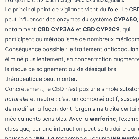
Le principal point de vigilance vient du
foie
. Le CB
peut influencer des enzymes du système
CYP450
,
notamment
CBD CYP3A4
et
CBD CYP2C9
, qui
participent au métabolisme de nombreux médicam
Conséquence possible : le traitement anticoagulan
éliminé plus lentement, sa concentration augmente
le risque de saignement ou de déséquilibre
thérapeutique peut monter.
Concrètement, le CBD n’est pas une simple substa
naturelle
et neutre : c’est un composé actif, suscep
de modifier la façon dont l’organisme traite certai
médicaments sensibles. Avec la
warfarine
, l’exemp
classique, car une interaction peut se traduire par
hausse de l’
INR
. La recherche du couple
INR warfa