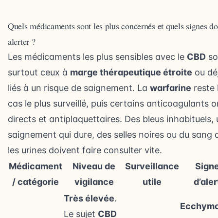
Quels médicaments sont les plus concernés et quels signes do
alerter ?
Les médicaments les plus sensibles avec le
CBD
so
surtout ceux à
marge thérapeutique étroite
ou dé
liés à un risque de saignement. La
warfarine
reste 
cas le plus surveillé, puis certains anticoagulants 
directs et antiplaquettaires. Des bleus inhabituels,
saignement qui dure, des selles noires ou du sang
les urines doivent faire consulter vite.
Médicament
Niveau de
Surveillance
Sign
/ catégorie
vigilance
utile
d’aler
Très élevée
.
Ecchym
Le sujet
CBD