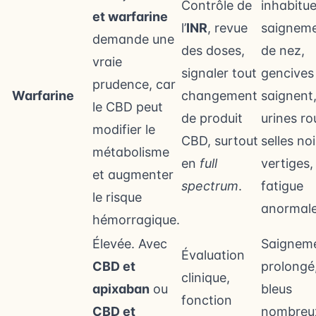
Contrôle de
inhabitue
et warfarine
l’
INR
, revue
saignem
demande une
des doses,
de nez,
vraie
signaler tout
gencives
prudence, car
Warfarine
changement
saignent
le CBD peut
de produit
urines ro
modifier le
CBD, surtout
selles noi
métabolisme
en
full
vertiges,
et augmenter
spectrum
.
fatigue
le risque
anormale
hémorragique.
Élevée. Avec
Saignem
Évaluation
CBD et
prolongé
clinique,
apixaban
ou
bleus
fonction
CBD et
nombreu