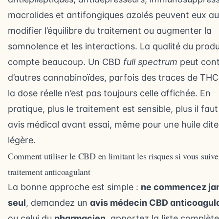
macrolides et antifongiques azolés peuvent eux au
modifier l’équilibre du traitement ou augmenter la
somnolence et les interactions. La qualité du produ
compte beaucoup. Un CBD
full spectrum
peut cont
d’autres cannabinoïdes, parfois des traces de THC
la dose réelle n’est pas toujours celle affichée. En
pratique, plus le traitement est sensible, plus il fau
avis médical avant essai, même pour une huile dite
légère.
Comment utiliser le CBD en limitant les risques si vous suiv
traitement anticoagulant
La bonne approche est simple :
ne commencez ja
seul
, demandez un
avis médecin CBD anticoagul
ou celui du
pharmacien
, apportez la liste complèt