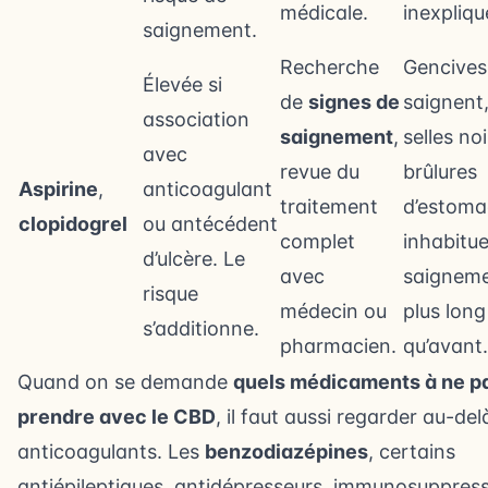
médicale.
inexpliqu
saignement.
Recherche
Gencives
Élevée si
de
signes de
saignent
association
saignement
,
selles noi
avec
revue du
brûlures
Aspirine
,
anticoagulant
traitement
d’estoma
clopidogrel
ou antécédent
complet
inhabitue
d’ulcère. Le
avec
saignem
risque
médecin ou
plus long
s’additionne.
pharmacien.
qu’avant.
Quand on se demande
quels médicaments à ne p
prendre avec le CBD
, il faut aussi regarder au-del
anticoagulants. Les
benzodiazépines
, certains
antiépileptiques, antidépresseurs, immunosuppress