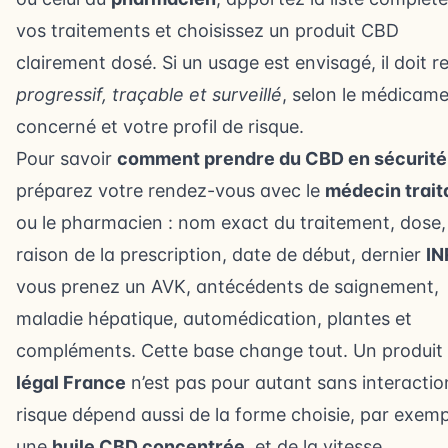
vos traitements et choisissez un produit CBD
clairement dosé. Si un usage est envisagé, il doit r
progressif, traçable et surveillé
, selon le médicam
concerné et votre profil de risque.
Pour savoir
comment prendre du CBD en sécurité
préparez votre rendez-vous avec le
médecin trait
ou le pharmacien : nom exact du traitement, dose,
raison de la prescription, date de début, dernier
IN
vous prenez un AVK, antécédents de saignement,
maladie hépatique, automédication, plantes et
compléments. Cette base change tout. Un produit
légal France
n’est pas pour autant sans interactio
risque dépend aussi de la forme choisie, par exemp
une
huile CBD concentrée
, et de la vitesse