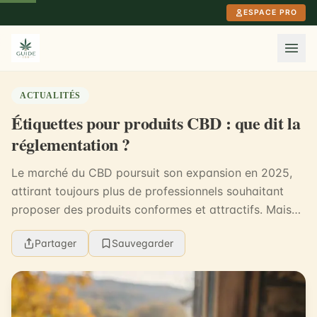
Aller au contenu principal
ESPACE PRO
ACTUALITÉS
Étiquettes pour produits CBD : que dit la
réglementation ?
Le marché du CBD poursuit son expansion en 2025,
attirant toujours plus de professionnels souhaitant
proposer des produits conformes et attractifs. Mais
attention, l’étiquetage ne se limite pas à un s...
Partager
Sauvegarder