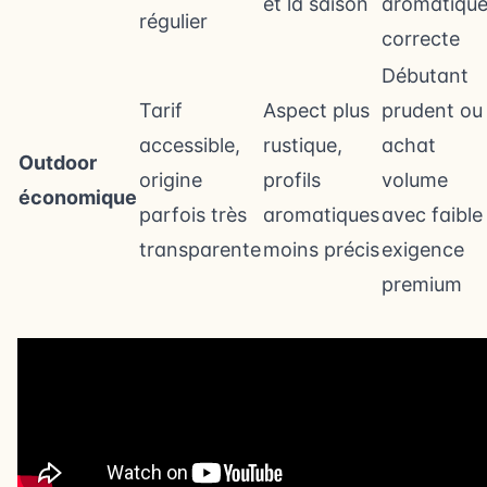
et la saison
aromatiqu
régulier
correcte
Débutant
Tarif
Aspect plus
prudent ou
accessible,
rustique,
achat
Outdoor
origine
profils
volume
économique
parfois très
aromatiques
avec faible
transparente
moins précis
exigence
premium