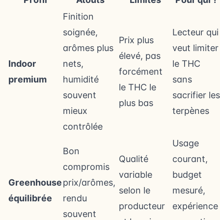
Finition
soignée,
Lecteur qui
Prix plus
arômes plus
veut limiter
élevé, pas
Indoor
nets,
le THC
forcément
premium
humidité
sans
le THC le
souvent
sacrifier les
plus bas
mieux
terpènes
contrôlée
Usage
Bon
Qualité
courant,
compromis
variable
budget
Greenhouse
prix/arômes,
selon le
mesuré,
équilibrée
rendu
producteur
expérience
souvent