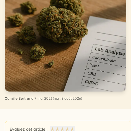
Camille Bertrand
·
7 mai 2026
(maj. 8 août 2026)
★
★
★
★
★
Évaluez cet article :