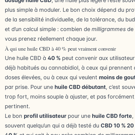
dosage huile CBD
, une huile plus légère reste sou
plus simple à moduler. Le bon choix dépend du prof
de la sensibilité individuelle, de la tolérance, du bu
et d’un calcul simple : combien de
milligrammes
de
vous prenez réellement chaque jour.
À qui une huile CBD à 40 % peut vraiment convenir
Une huile CBD à
40 %
peut convenir aux utilisateur
déjà habitués au cannabidiol, à ceux qui prennent
doses élevées, ou à ceux qui veulent
moins de gou
par prise. Pour une
huile CBD débutant
, c’est souv
trop fort, moins souple à ajuster, et pas forcément
pertinent.
Le bon
profil utilisateur
pour une
huile CBD forte
,
souvent quelqu’un qui a déjà testé du
CBD 10 % 20