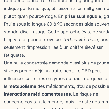
faut donc connaître le nombre de mg par goutte
indiqué par la marque, et raisonner en milligramm
plutôt qu’en pourcentage. En
prise sublinguale
, g
l’huile sous la langue 60 à 90 secondes aide souven
standardiser l’usage. Cette approche évite de surd
trop vite et permet d’évaluer l’
efficacité réelle
, pas
seulement l’impression liée à un chiffre élevé sur
l’étiquette.
Une huile concentrée demande aussi plus de prud
si vous prenez déjà un traitement. Le CBD peut
influencer certaines enzymes du
foie
impliquées d
le
métabolisme
des médicaments, d’où de possible
interactions médicamenteuses
. Le risque ne
concerne pas tout le monde, mais il existe notam