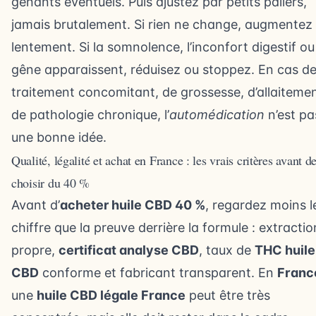
gênants éventuels. Puis ajustez par petits paliers,
jamais brutalement. Si rien ne change, augmentez
lentement. Si la somnolence, l’inconfort digestif o
gêne apparaissent, réduisez ou stoppez. En cas d
traitement concomitant, de grossesse, d’allaiteme
de pathologie chronique, l’
automédication
n’est pa
une bonne idée.
Qualité, légalité et achat en France : les vrais critères avant d
choisir du 40 %
Avant d’
acheter huile CBD 40 %
, regardez moins l
chiffre que la preuve derrière la formule : extractio
propre,
certificat analyse CBD
, taux de
THC huile
CBD
conforme et fabricant transparent. En
Franc
une
huile CBD légale France
peut être très