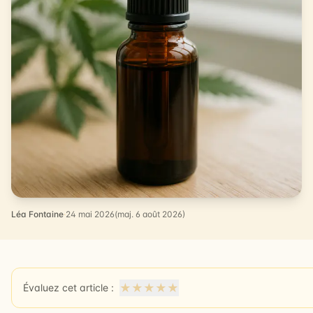
Léa Fontaine
·
24 mai 2026
(maj. 6 août 2026)
★
★
★
★
★
Évaluez cet article :