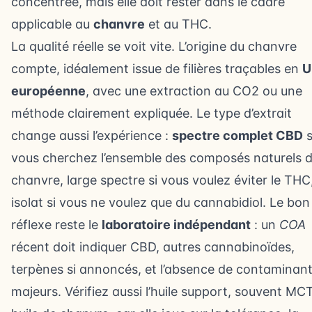
concentrée, mais elle doit rester dans le cadre
applicable au
chanvre
et au THC.
La qualité réelle se voit vite. L’origine du chanvre
compte, idéalement issue de filières traçables en
U
européenne
, avec une extraction au CO2 ou une
méthode clairement expliquée. Le type d’extrait
change aussi l’expérience :
spectre complet CBD
s
vous cherchez l’ensemble des composés naturels 
chanvre, large spectre si vous voulez éviter le THC
isolat si vous ne voulez que du cannabidiol. Le bon
réflexe reste le
laboratoire indépendant
: un
COA
récent doit indiquer CBD, autres cannabinoïdes,
terpènes si annoncés, et l’absence de contaminan
majeurs. Vérifiez aussi l’huile support, souvent MC