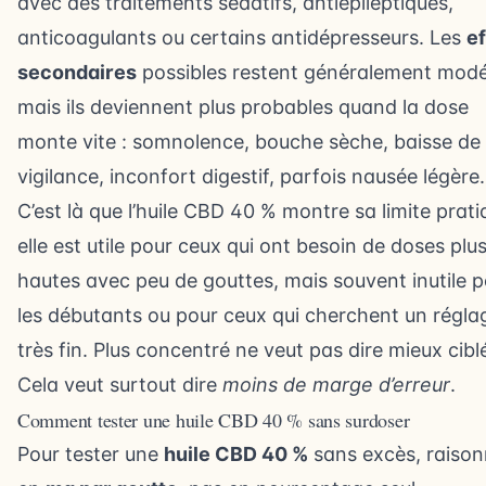
avec des traitements sédatifs, antiépileptiques,
anticoagulants ou certains antidépresseurs. Les
ef
secondaires
possibles restent généralement modé
mais ils deviennent plus probables quand la dose
monte vite : somnolence, bouche sèche, baisse de
vigilance, inconfort digestif, parfois nausée légère.
C’est là que l’huile CBD 40 % montre sa limite prati
elle est utile pour ceux qui ont besoin de doses plu
hautes avec peu de gouttes, mais souvent inutile 
les débutants ou pour ceux qui cherchent un régla
très fin. Plus concentré ne veut pas dire mieux cibl
Cela veut surtout dire
moins de marge d’erreur
.
Comment tester une huile CBD 40 % sans surdoser
Pour tester une
huile CBD 40 %
sans excès, raiso