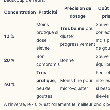
beaucoup d’erreurs.
Précision de
Coût 
Concentration
Praticité
dosage
pri
Moins
Souve
Très bonne
pour
pratique si
correc
10 %
ajuster
dose
mais p
progressivement
élevée
de gou
Bon
Souve
20 %
Bonne
compromis
équilib
Très
Peut ê
pratique
,
Moins fine pour
intére
40 %
peu de
micro-ajuster
si bes
gouttes
élevés
À l’inverse, le 40 % est rarement le meilleur choix p