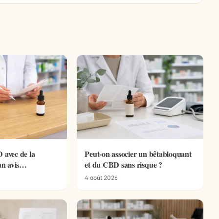
 avec de la
Peut-on associer un bêtabloquant
un avis
et du CBD sans risque ?
e
4 août 2026