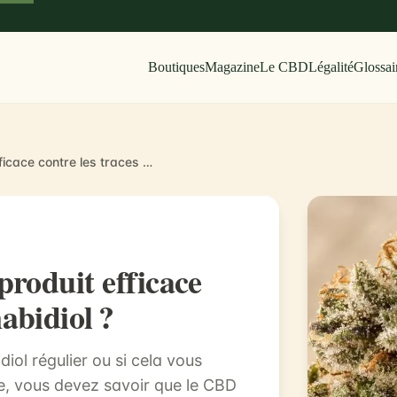
Boutiques
Magazine
Le CBD
Légalité
Glossai
Le spray anti THC : un produit efficace contre les traces de cannabidiol ?
produit efficace
abidiol ?
ol régulier ou si cela vous
e, vous devez savoir que le CBD