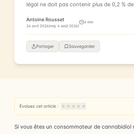
légal ne doit pas contenir plus de 0,2 % d
tétrahydrocannabinol. Même si la quanti..
Antoine Rousset
4 min
24 avril 2026
(maj. 4 août 2026)
Partager
Sauvegarder
★
★
★
★
★
Évaluez cet article :
Si vous êtes un consommateur de cannabidiol ré