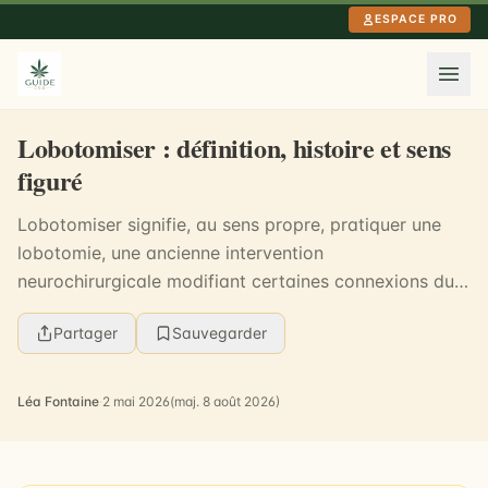
Aller au contenu principal
ESPACE PRO
Lobotomiser : définition, histoire et sens
figuré
Lobotomiser signifie, au sens propre, pratiquer une
lobotomie, une ancienne intervention
neurochirurgicale modifiant certaines connexions du
cerveau. Au sens figuré, le verbe décrit une altération
Partager
Sauvegarder
for...
Léa Fontaine
·
2 mai 2026
(maj. 8 août 2026)