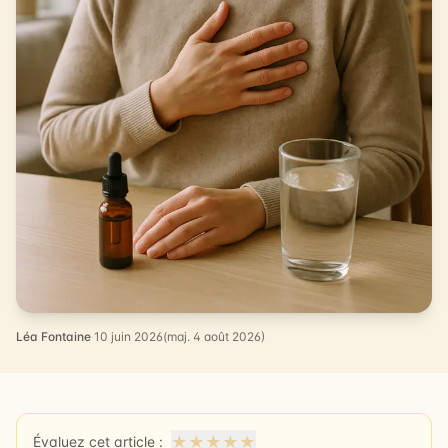
Léa Fontaine
·
10 juin 2026
(maj. 4 août 2026)
★
★
★
★
★
Évaluez cet article :