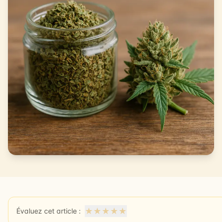
★
★
★
★
★
Évaluez cet article :