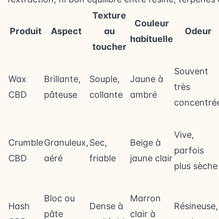
Texture
Couleur
Produit
Aspect
au
Odeur
habituelle
toucher
Souvent
Wax
Brillante,
Souple,
Jaune à
très
CBD
pâteuse
collante
ambré
concentré
Vive,
Crumble
Granuleux,
Sec,
Beige à
parfois
CBD
aéré
friable
jaune clair
plus sèche
Bloc ou
Marron
Hash
Dense à
Résineuse,
pâte
clair à