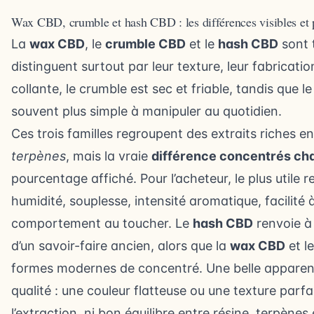
Wax CBD, crumble et hash CBD : les différences visibles et 
La
wax CBD
, le
crumble CBD
et le
hash CBD
sont 
distinguent surtout par leur texture, leur fabricatio
collante, le crumble est sec et friable, tandis que 
souvent plus simple à manipuler au quotidien.
Ces trois familles regroupent des extraits riches e
terpènes
, mais la vraie
différence concentrés ch
pourcentage affiché. Pour l’acheteur, le plus utile re
humidité, souplesse, intensité aromatique, facilité 
comportement au toucher. Le
hash CBD
renvoie à 
d’un savoir-faire ancien, alors que la
wax CBD
et l
formes modernes de concentré. Une belle apparence
qualité : une couleur flatteuse ou une texture parf
l’extraction, ni bon équilibre entre résine, terpènes 