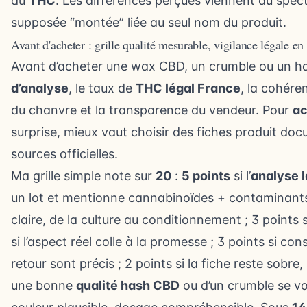
au
THC
. Les différences perçues viennent du spect
supposée “montée” liée au seul nom du produit.
Avant d'acheter : grille qualité mesurable, vigilance légale en
Avant d’acheter une wax CBD, un crumble ou un ha
d’analyse
, le taux de
THC légal France
, la cohéren
du chanvre et la transparence du vendeur. Pour
ac
surprise, mieux vaut choisir des fiches produit d
sources officielles.
Ma grille simple note sur
20
:
5 points
si l’
analyse 
un lot et mentionne cannabinoïdes + contaminant
claire, de la culture au conditionnement ; 3 points si
si l’aspect réel colle à la promesse ; 3 points si con
retour sont précis ; 2 points si la fiche reste sobr
une bonne
qualité hash CBD
ou d’un crumble se voi