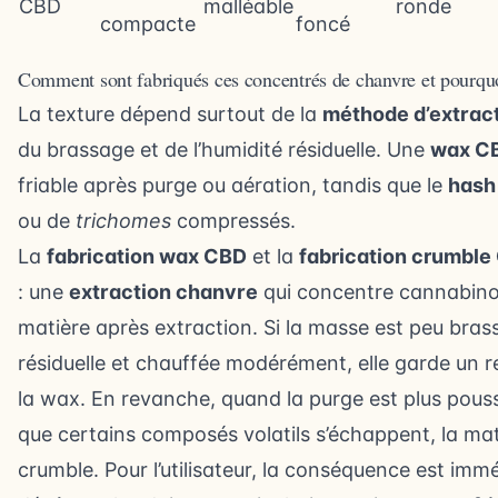
CBD
malléable
ronde
compacte
foncé
Comment sont fabriqués ces concentrés de chanvre et pourquoi
La texture dépend surtout de la
méthode d’extrac
du brassage et de l’humidité résiduelle. Une
wax C
friable après purge ou aération, tandis que le
hash
ou de
trichomes
compressés.
La
fabrication wax CBD
et la
fabrication crumble
: une
extraction chanvre
qui concentre cannabino
matière après extraction. Si la masse est peu bras
résiduelle et chauffée modérément, elle garde un re
la wax. En revanche, quand la purge est plus poussé
que certains composés volatils s’échappent, la mati
crumble. Pour l’utilisateur, la conséquence est imm