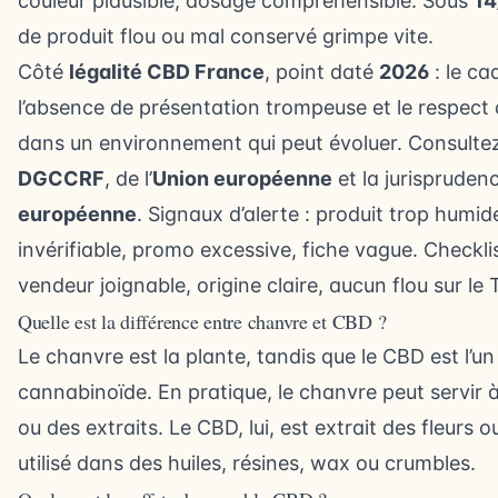
couleur plausible, dosage compréhensible. Sous
14
de produit flou ou mal conservé grimpe vite.
Côté
légalité CBD France
, point daté
2026
: le ca
l’absence de présentation trompeuse et le respect 
dans un environnement qui peut évoluer. Consultez
DGCCRF
, de l’
Union européenne
et la jurispruden
européenne
. Signaux d’alerte : produit trop humid
invérifiable, promo excessive, fiche vague. Checklis
vendeur joignable, origine claire, aucun flou sur le
Quelle est la différence entre chanvre et CBD ?
Le chanvre est la plante, tandis que le CBD est l’
cannabinoïde. En pratique, le chanvre peut servir à 
ou des extraits. Le CBD, lui, est extrait des fleurs
utilisé dans des huiles, résines, wax ou crumbles.