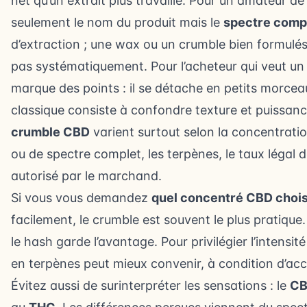
net qu’un extrait plus travaillé. Pour un amateur de
seulement le nom du produit mais le
spectre comp
d’extraction ; une wax ou un crumble bien formulés 
pas systématiquement. Pour l’acheteur qui veut un 
marque des points : il se détache en petits morceau
classique consiste à confondre texture et puissan
crumble CBD
varient surtout selon la concentrati
ou de spectre complet, les terpènes, le taux légal 
autorisé par le marchand.
Si vous vous demandez
quel concentré CBD chois
facilement, le crumble est souvent le plus pratique.
le hash garde l’avantage. Pour privilégier l’intens
en terpènes peut mieux convenir, à condition d’ac
Évitez aussi de surinterpréter les sensations : le
C