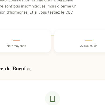
mieux connues. On estime qu’une personne
 ne sont pas insomniaques, mais à terme un
ion d'hormones. Et si vous testiez le CBD
—
—
Note moyenne
Avis cumulés
rre-de-Boeuf
(0)