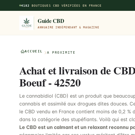
Aller au contenu principal
4182
BOUTIQUES CBD VÉRIFIÉES EN FRANCE
Guide CBD
ANNUAIRE INDÉPENDANT & MAGAZINE
ACCUEIL
À PROXIMITÉ
Achat et livraison de CBD
Boeuf - 42520
Le cannabidiol (CBD) est un produit que beaucoup 
cannabis et assimilé aux drogues dites douces. Ce
le CBD vendu en France contient moins de 0,2 % d
dans la catégorie des stupéfiants. Voilà qui est cla
Le CBD est un calmant et un relaxant reconnu p