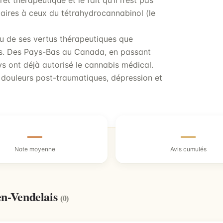
 thérapeutique et le fait qu’il n’est pas
ilaires à ceux du tétrahydrocannabinol (le
ndu de ses vertus thérapeutiques que
lles. Des Pays-Bas au Canada, en passant
 ont déjà autorisé le cannabis médical.
 douleurs post-traumatiques, dépression et
—
—
Note moyenne
Avis cumulés
en-Vendelais
(0)