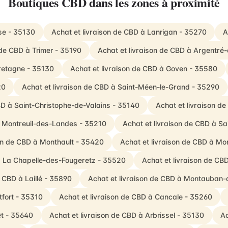
Boutiques CBD dans les zones à proximité
se - 35130
Achat et livraison de CBD à Lanrigan - 35270
A
 de CBD à Trimer - 35190
Achat et livraison de CBD à Argentré
retagne - 35130
Achat et livraison de CBD à Goven - 35580
20
Achat et livraison de CBD à Saint-Méen-le-Grand - 35290
BD à Saint-Christophe-de-Valains - 35140
Achat et livraison d
à Montreuil-des-Landes - 35210
Achat et livraison de CBD à S
son de CBD à Monthault - 35420
Achat et livraison de CBD à Mo
 à La Chapelle-des-Fougeretz - 35520
Achat et livraison de CB
e CBD à Laillé - 35890
Achat et livraison de CBD à Montauban
tfort - 35310
Achat et livraison de CBD à Cancale - 35260
êt - 35640
Achat et livraison de CBD à Arbrissel - 35130
Ac