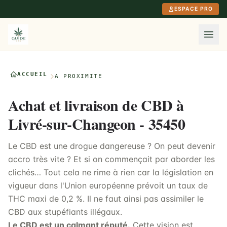
Aller au contenu principal
ESPACE PRO
ACCUEIL
À PROXIMITÉ
Achat et livraison de CBD à
Livré-sur-Changeon - 35450
Le CBD est une drogue dangereuse ? On peut devenir
accro très vite ? Et si on commençait par aborder les
clichés… Tout cela ne rime à rien car la législation en
vigueur dans l'Union européenne prévoit un taux de
THC maxi de 0,2 %. Il ne faut ainsi pas assimiler le
CBD aux stupéfiants illégaux.
Le CBD est un calmant réputé.
Cette vision est