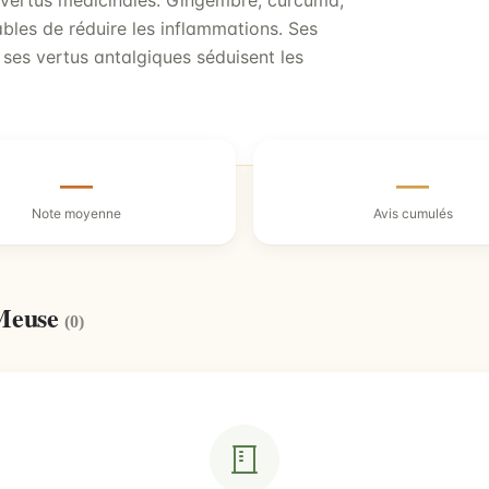
s vertus médicinales. Gingembre, curcuma,
bles de réduire les inflammations. Ses
 ses vertus antalgiques séduisent les
—
—
Note moyenne
Avis cumulés
-Meuse
(0)