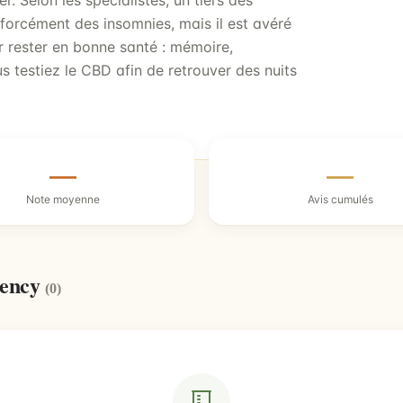
r. Selon les spécialistes, un tiers des
forcément des insomnies, mais il est avéré
r rester en bonne santé : mémoire,
 testiez le CBD afin de retrouver des nuits
—
—
Note moyenne
Avis cumulés
rency
(0)