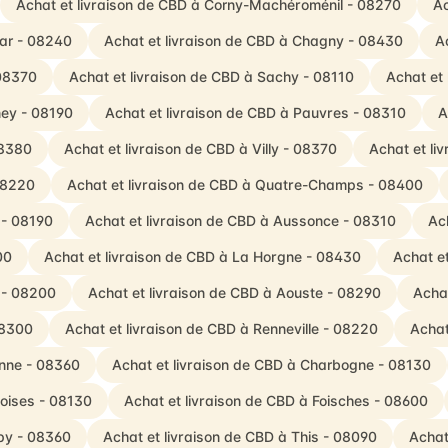
Achat et livraison de CBD à Corny-Machéroménil - 08270
Ac
Bar - 08240
Achat et livraison de CBD à Chagny - 08430
A
 08370
Achat et livraison de CBD à Sachy - 08110
Achat et
ney - 08190
Achat et livraison de CBD à Pauvres - 08310
A
08380
Achat et livraison de CBD à Villy - 08370
Achat et li
 08220
Achat et livraison de CBD à Quatre-Champs - 08400
 - 08190
Achat et livraison de CBD à Aussonce - 08310
Ach
00
Achat et livraison de CBD à La Horgne - 08430
Achat e
x - 08200
Achat et livraison de CBD à Aouste - 08290
Achat
08300
Achat et livraison de CBD à Renneville - 08220
Achat
enne - 08360
Achat et livraison de CBD à Charbogne - 08130
oises - 08130
Achat et livraison de CBD à Foisches - 08600
py - 08360
Achat et livraison de CBD à This - 08090
Achat