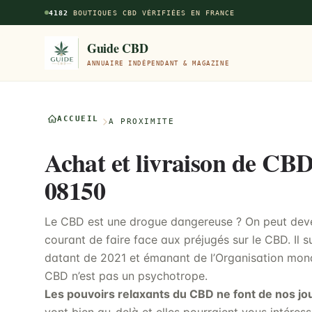
Aller au contenu principal
4182
BOUTIQUES CBD VÉRIFIÉES EN FRANCE
Guide CBD
ANNUAIRE INDÉPENDANT & MAGAZINE
ACCUEIL
À PROXIMITÉ
Achat et livraison de CB
08150
Le CBD est une drogue dangereuse ? On peut deven
courant de faire face aux préjugés sur le CBD. Il s
datant de 2021 et émanant de l’Organisation mond
CBD n’est pas un psychotrope.
Les pouvoirs relaxants du CBD ne font de nos jo