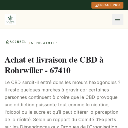
Aller au contenu principal
ESPACE PRO
ACCUEIL
À PROXIMITÉ
Achat et livraison de CBD à
Rohrwiller - 67410
Le CBD serait-il entré dans les mœurs hexagonales ?
Il reste quelques marches à gravir car certaines
personnes continuent à croire que le CBD provoque
une addiction puissante tout comme la nicotine,
l'alcool ou le sucre et qu’il peut altérer la perception
de la réalité. Selon un rapport du Comité d’Experts
sur les Dépendances aux Drogues de l’Organisation