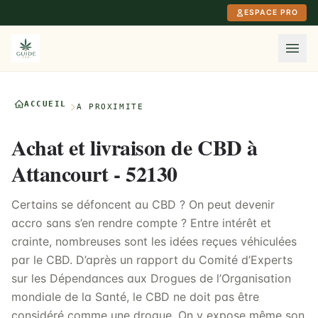
Aller au contenu principal
ESPACE PRO
ACCUEIL
À PROXIMITÉ
Achat et livraison de CBD à
Attancourt - 52130
Certains se défoncent au CBD ? On peut devenir
accro sans s’en rendre compte ? Entre intérêt et
crainte, nombreuses sont les idées reçues véhiculées
par le CBD. D’après un rapport du Comité d’Experts
sur les Dépendances aux Drogues de l’Organisation
mondiale de la Santé, le CBD ne doit pas être
considéré comme une drogue. On y expose même son