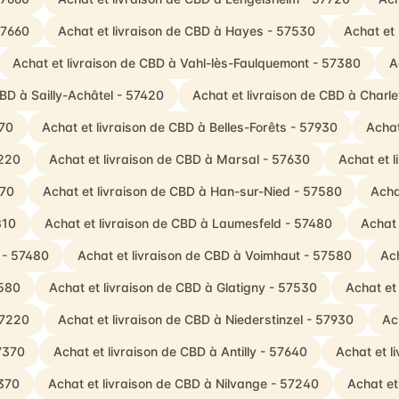
57660
Achat et livraison de CBD à Hayes - 57530
Achat et 
Achat et livraison de CBD à Vahl-lès-Faulquemont - 57380
A
CBD à Sailly-Achâtel - 57420
Achat et livraison de CBD à Charle
370
Achat et livraison de CBD à Belles-Forêts - 57930
Achat
7220
Achat et livraison de CBD à Marsal - 57630
Achat et 
970
Achat et livraison de CBD à Han-sur-Nied - 57580
Acha
810
Achat et livraison de CBD à Laumesfeld - 57480
Achat 
f - 57480
Achat et livraison de CBD à Voimhaut - 57580
Ac
7580
Achat et livraison de CBD à Glatigny - 57530
Achat et
57220
Achat et livraison de CBD à Niederstinzel - 57930
Ac
7370
Achat et livraison de CBD à Antilly - 57640
Achat et l
7370
Achat et livraison de CBD à Nilvange - 57240
Achat et