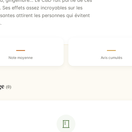
uma, gingembre… Le CBD fait partie de ces
 Ses effets assez incroyables sur les
santes attirent les personnes qui évitent
.
—
—
Note moyenne
Avis cumulés
ge
(0)