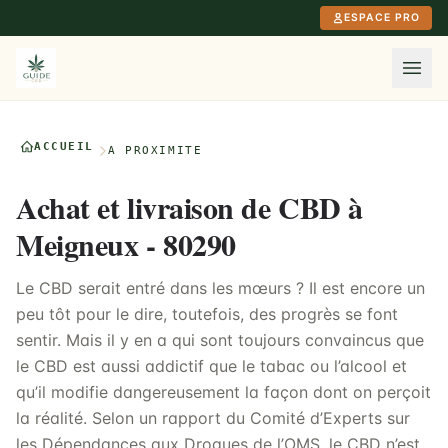
Aller au contenu principal
ESPACE PRO
ACCUEIL
À PROXIMITÉ
Achat et livraison de CBD à
Meigneux - 80290
Le CBD serait entré dans les mœurs ? Il est encore un
peu tôt pour le dire, toutefois, des progrès se font
sentir. Mais il y en a qui sont toujours convaincus que
le CBD est aussi addictif que le tabac ou l’alcool et
qu’il modifie dangereusement la façon dont on perçoit
la réalité. Selon un rapport du Comité d’Experts sur
les Dépendances aux Drogues de l’OMS, le CBD n’est