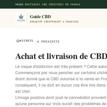
Aller au contenu principal
4182
BOUTIQUES CBD VÉRIFIÉES EN FRANCE
Guide CBD
ANNUAIRE INDÉPENDANT & MAGAZINE
ACCUEIL
À PROXIMITÉ
Achat et livraison de CBD
Le risque d’addiction est très présent ? Cette sub
Commençons par nous pencher sur certains clichés
étant donné que le CBD autorisé à la vente en Fr
conséquent, il ne doit en aucun cas être mis dans 
est clair.
L’image positive dont jouit le cannabidiol provien
qu’une personne sur trois aurait des problèmes de