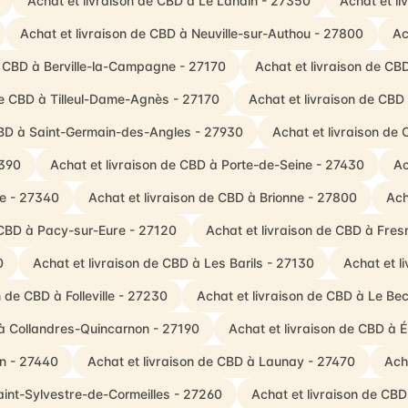
Achat et livraison de CBD à Le Landin - 27350
Achat et l
Achat et livraison de CBD à Neuville-sur-Authou - 27800
Ac
e CBD à Berville-la-Campagne - 27170
Achat et livraison de CB
de CBD à Tilleul-Dame-Agnès - 27170
Achat et livraison de CBD 
CBD à Saint-Germain-des-Angles - 27930
Achat et livraison de 
7390
Achat et livraison de CBD à Porte-de-Seine - 27430
Ac
he - 27340
Achat et livraison de CBD à Brionne - 27800
Ach
 CBD à Pacy-sur-Eure - 27120
Achat et livraison de CBD à Fres
0
Achat et livraison de CBD à Les Barils - 27130
Achat et l
n de CBD à Folleville - 27230
Achat et livraison de CBD à Le B
 à Collandres-Quincarnon - 27190
Achat et livraison de CBD à É
in - 27440
Achat et livraison de CBD à Launay - 27470
Ach
aint-Sylvestre-de-Cormeilles - 27260
Achat et livraison de CB