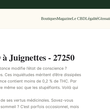
Boutiques
Magazine
Le CBD
Légalité
Glossai
 à Juignettes - 27250
stance modifie l’état de conscience ?
. Ces inquiétudes méritent d’être dissipées
ance contient moins de 0,2 % de THC. Par
le même sac que les stupéfiants. Voilà qui
t de ses vertus médicinales. Savez-vous
 sommeil ? C’est parfois occasionnel, mais