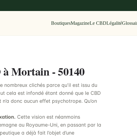
Boutiques
Magazine
Le CBD
Légalité
Glossai
D à Mortain - 50140
e nombreux clichés parce qu'il est issu du
out cela est infondé étant donné que le CBD
t n’a donc aucun effet psychotrope. Qu’on
xation.
Cette vision est néanmoins
Allemagne au Royaume-Uni, en passant par la
eutique a déjà fait l’objet d’une