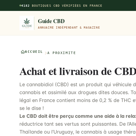
Aller au contenu principal
4182
BOUTIQUES CBD VÉRIFIÉES EN FRANCE
Guide CBD
ANNUAIRE INDÉPENDANT & MAGAZINE
ACCUEIL
À PROXIMITÉ
Achat et livraison de CB
Le cannabidiol (CBD) est un produit qui véhicule d
cannabis et assimilé aux drogues dites douces. T
légal en France contient moins de 0,2 % de THC e
se le dise !
Le CBD doit être perçu comme une aide à la rela
réductrice tant ses vertus sont puissantes. De l’
Thaïlande ou l’Uruguay, le cannabis à usage thérap