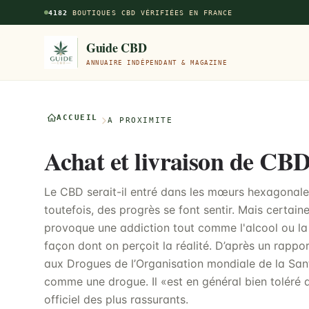
Aller au contenu principal
4182
BOUTIQUES CBD VÉRIFIÉES EN FRANCE
Guide CBD
ANNUAIRE INDÉPENDANT & MAGAZINE
ACCUEIL
À PROXIMITÉ
Achat et livraison de CBD
Le CBD serait-il entré dans les mœurs hexagonal
toutefois, des progrès se font sentir. Mais certai
provoque une addiction tout comme l'alcool ou la 
façon dont on perçoit la réalité. D’après un rapp
aux Drogues de l’Organisation mondiale de la Sant
comme une drogue. Il «est en général bien toléré a
officiel des plus rassurants.