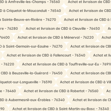
CBD à Amfreville-les-Champs - 76560
Achat et livraison de CBD
BD à Criquetot-le-Mauconduit - 76540
Achat et livraison de CBD
à Sainte-Beuve-en-Rivière - 76270
Achat et livraison de CBD à
are - 76280
Achat et livraison de CBD à Cleuville - 76450
A
 76400
Achat et livraison de CBD à Ménerval - 76220
Achat
BD à Saint-Germain-sur-Eaulne - 76270
Achat et livraison de C
Achat et livraison de CBD à Fallencourt - 76340
Achat et l
e - 76220
Achat et livraison de CBD à Touffreville-sur-Eu - 7691
e CBD à Beuzeville-la-Guérard - 76450
Achat et livraison de C
riquetot-sur-Longueville - 76590
Achat et livraison de CBD à V
be - 76460
Achat et livraison de CBD à Robertot - 76560
Ac
 CBD à Aubermesnil-aux-Érables - 76340
Achat et livraison de 
390
Achat et livraison de CBD à Saint-Martin-au-Bosc - 76340