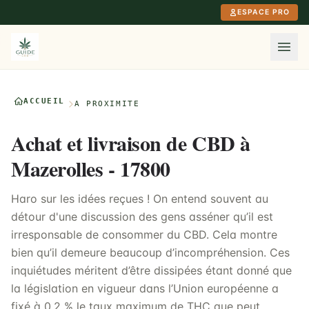
Aller au contenu principal
ESPACE PRO
ACCUEIL
À PROXIMITÉ
Achat et livraison de CBD à
Mazerolles - 17800
Haro sur les idées reçues ! On entend souvent au
détour d'une discussion des gens asséner qu’il est
irresponsable de consommer du CBD. Cela montre
bien qu’il demeure beaucoup d’incompréhension. Ces
inquiétudes méritent d’être dissipées étant donné que
la législation en vigueur dans l’Union européenne a
fixé à 0,2 % le taux maximum de THC que peut